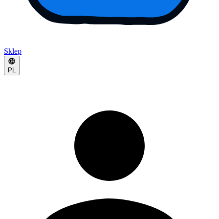
Sklep
PL