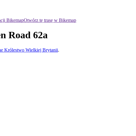
acji Bikemap
Otwórz tę trasę w Bikemap
en Road 62a
e Królestwo Wielkiej Brytanii
.