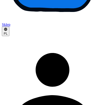
Sklep
PL