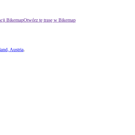
acji Bikemap
Otwórz tę trasę w Bikemap
and, Austria
.