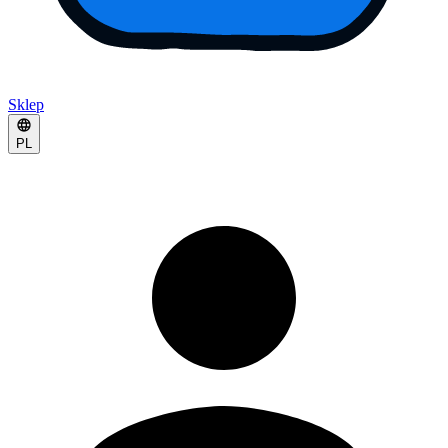
Sklep
PL