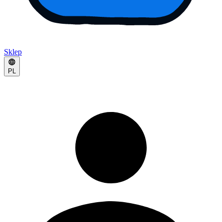
Sklep
PL