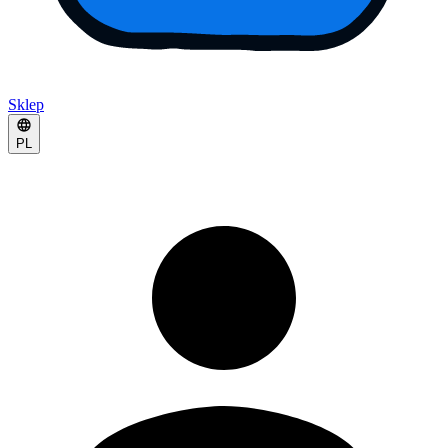
Sklep
PL