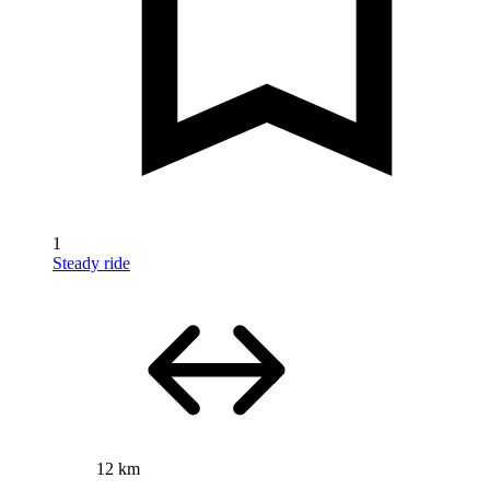
1
Steady ride
12 km