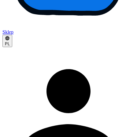
Sklep
PL