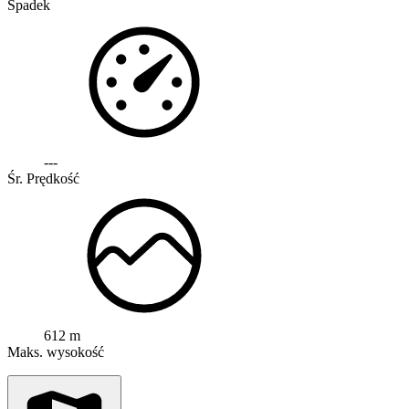
Spadek
---
Śr. Prędkość
612 m
Maks. wysokość