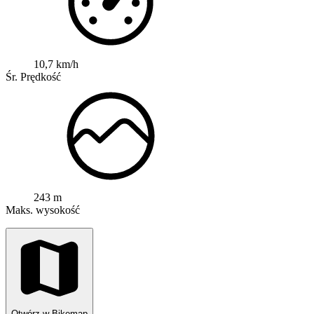
10,7 km/h
Śr. Prędkość
243 m
Maks. wysokość
Otwórz w Bikemap