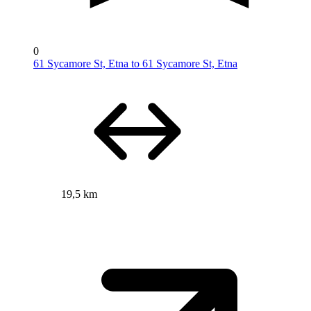
0
61 Sycamore St, Etna to 61 Sycamore St, Etna
19,5 km