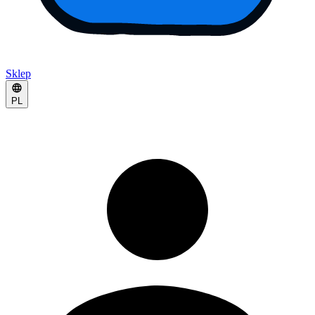
Sklep
PL