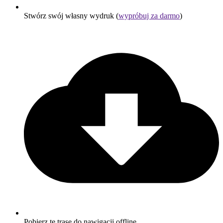
Stwórz swój własny wydruk (
wypróbuj za darmo
)
Pobierz tę trasę do nawigacji offline