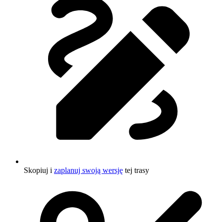
Skopiuj i
zaplanuj swoją wersję
tej trasy