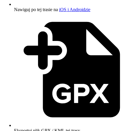
Nawiguj po tej trasie na
iOS i Androidzie
Eksportuj plik GPX / KML tej trasy