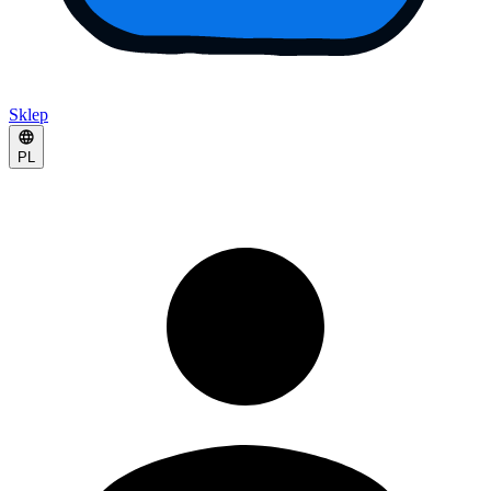
Sklep
PL