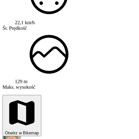
22,1 km/h
Śr. Prędkość
129 m
Maks. wysokość
Otwórz w Bikemap