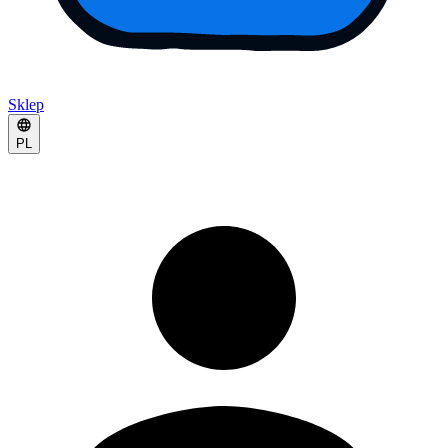
Sklep
PL