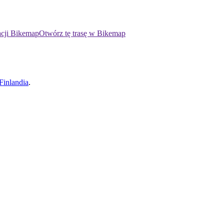
acji Bikemap
Otwórz tę trasę w Bikemap
Finlandia
.