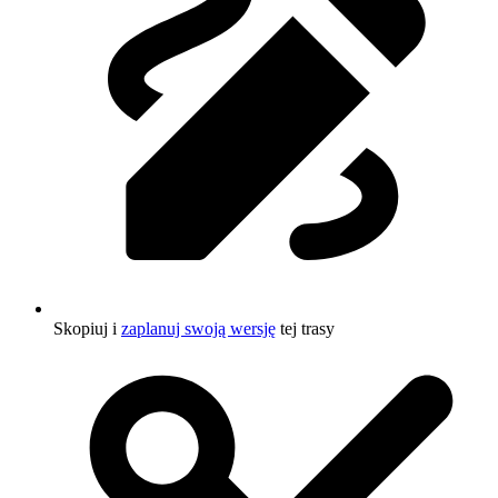
Skopiuj i
zaplanuj swoją wersję
tej trasy