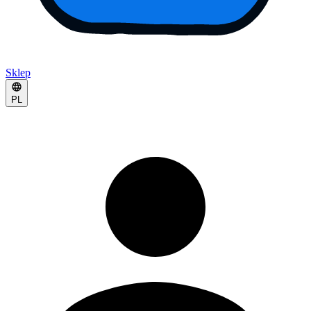
Sklep
PL