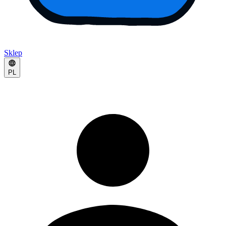
Sklep
PL