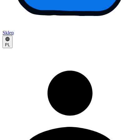
Sklep
PL