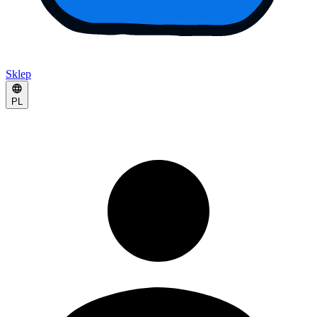
Sklep
PL