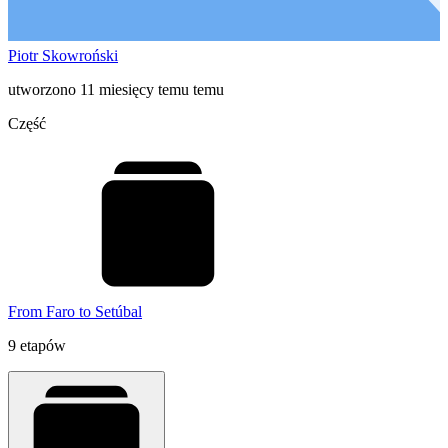
Piotr Skowroński
utworzono 11 miesięcy temu temu
Część
From Faro to Setúbal
9 etapów