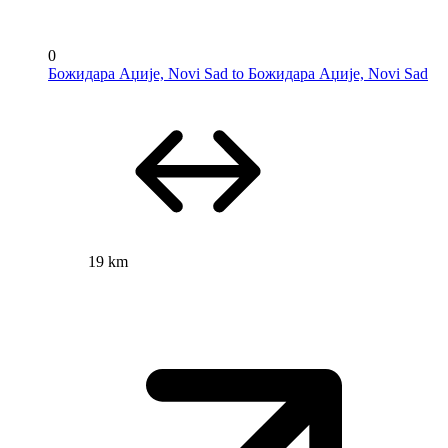
0
Божидара Аџије, Novi Sad to Божидара Аџије, Novi Sad
19 km