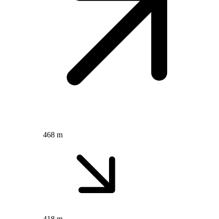
468 m
418 m