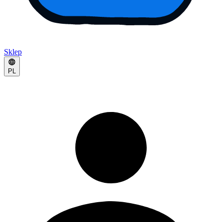
Sklep
PL