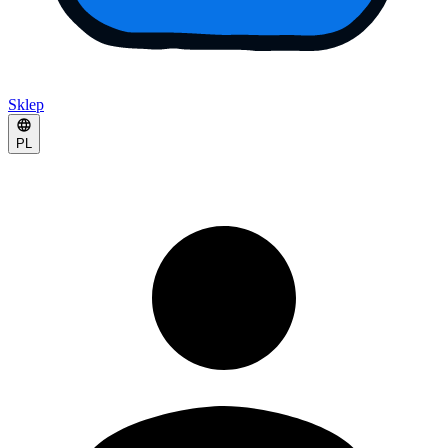
Sklep
PL