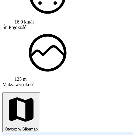
16,9 km/h
Śr. Prędkość
125 m
Maks. wysokość
Otwórz w Bikemap