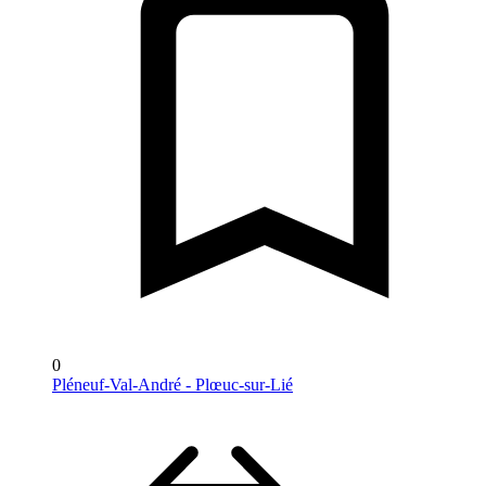
0
Pléneuf-Val-André - Plœuc-sur-Lié