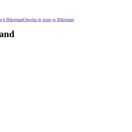
acji Bikemap
Otwórz tę trasę w Bikemap
hand