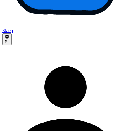
Sklep
PL