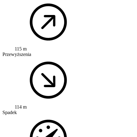
115 m
Przewyższenia
114 m
Spadek