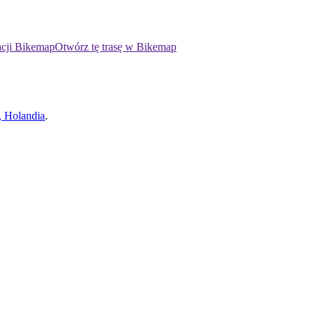
acji Bikemap
Otwórz tę trasę w Bikemap
, Holandia
.