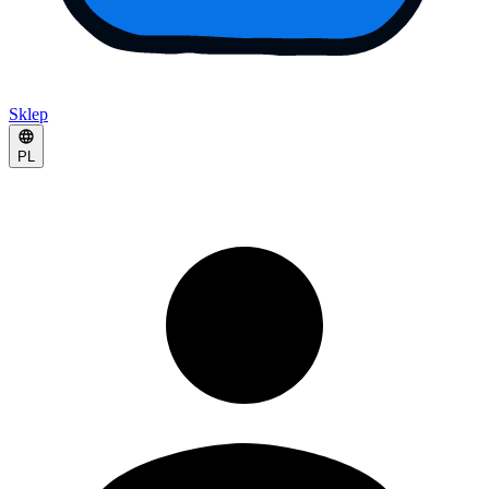
Sklep
PL