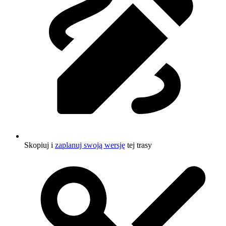
Skopiuj i
zaplanuj swoją wersję
tej trasy