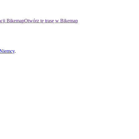
acji Bikemap
Otwórz tę trasę w Bikemap
 Niemcy
.