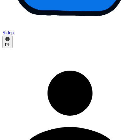
Sklep
PL