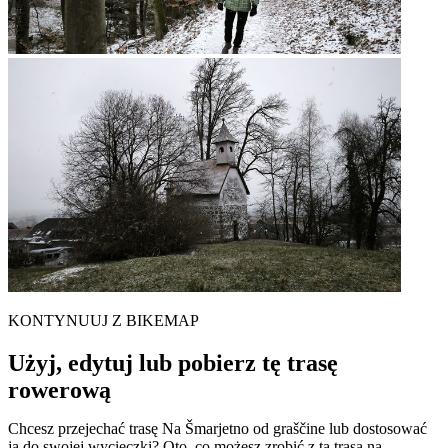
KONTYNUUJ Z BIKEMAP
Użyj, edytuj lub pobierz tę trasę
rowerową
Chcesz przejechać trasę Na Šmarjetno od graščine lub dostosować
ją do swojej wycieczki? Oto, co możesz zrobić z tą trasą na