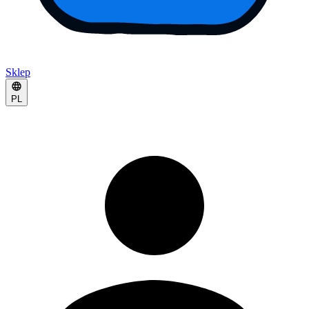
Sklep
PL