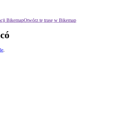
acji Bikemap
Otwórz tę trasę w Bikemap
icó
le
.