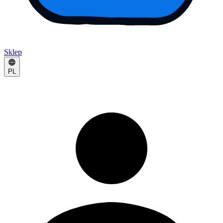
Sklep
PL