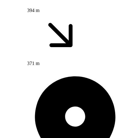
394 m
371 m