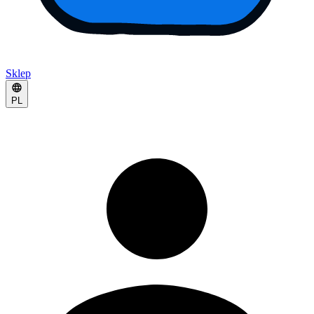
Sklep
PL