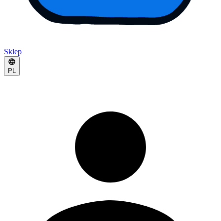
Sklep
PL