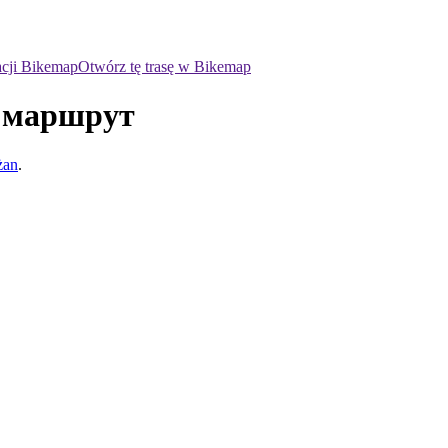
acji Bikemap
Otwórz tę trasę w Bikemap
й маршрут
żan
.