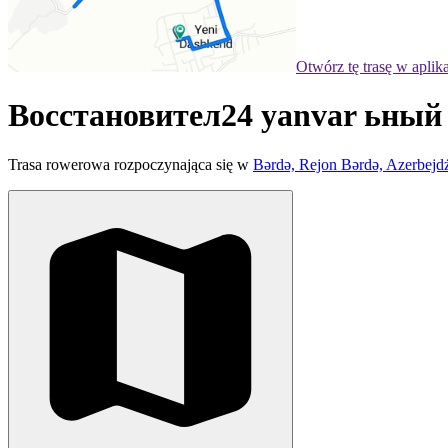
Otwórz tę trasę w aplik
Восстановител24 yanvar ьны
Trasa rowerowa rozpoczynająca się w
Bərdə, Rejon Bərdə, Azerbejd