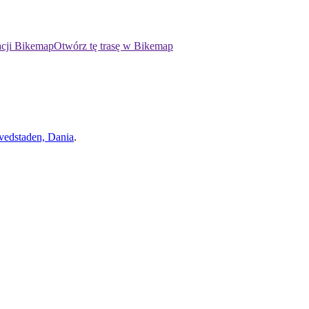
acji Bikemap
Otwórz tę trasę w Bikemap
edstaden, Dania
.