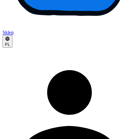
Sklep
PL