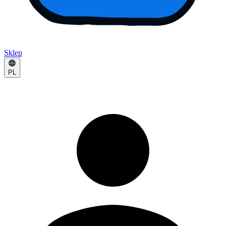
Sklep
PL