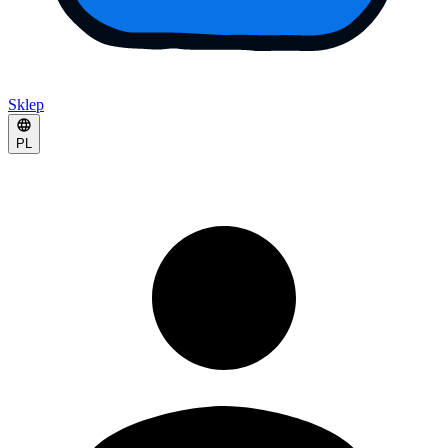
Sklep
PL