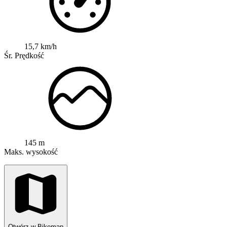
15,7 km/h
Śr. Prędkość
145 m
Maks. wysokość
Otwórz w Bikemap