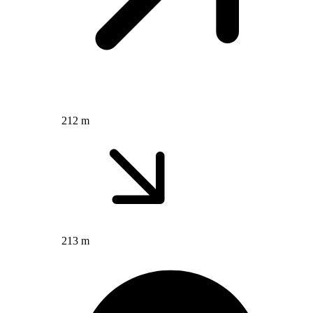
212 m
213 m