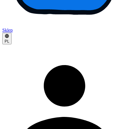
Sklep
PL