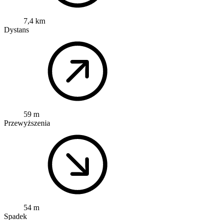
7,4 km
Dystans
59 m
Przewyższenia
54 m
Spadek