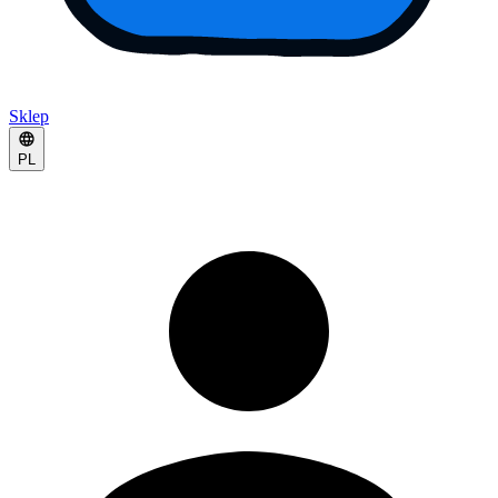
Sklep
PL