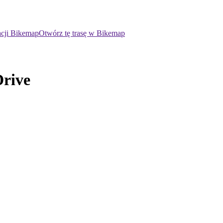
acji Bikemap
Otwórz tę trasę w Bikemap
Drive