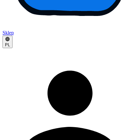
Sklep
PL