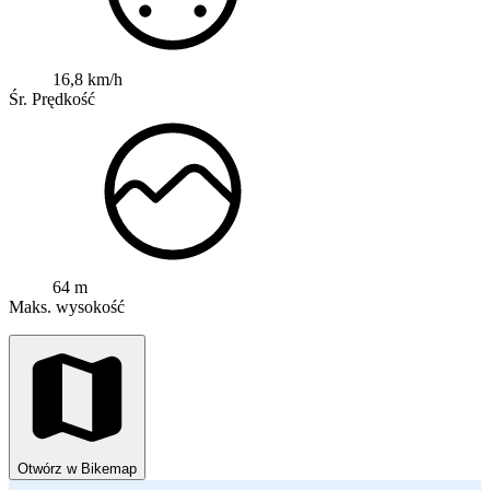
16,8 km/h
Śr. Prędkość
64 m
Maks. wysokość
Otwórz w Bikemap