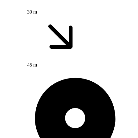
30 m
45 m