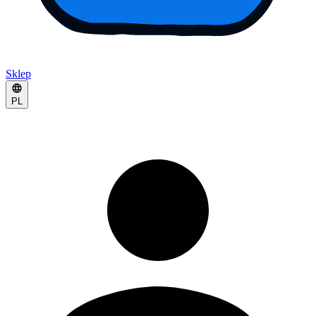
Sklep
PL