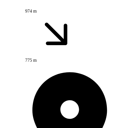
974 m
775 m