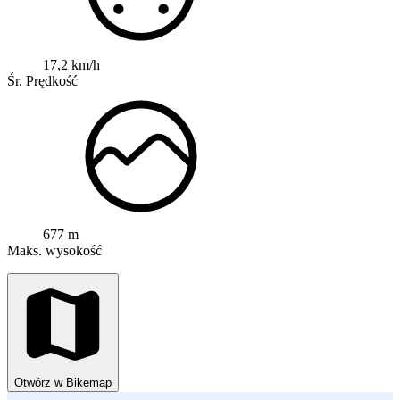
17,2 km/h
Śr. Prędkość
677 m
Maks. wysokość
Otwórz w Bikemap