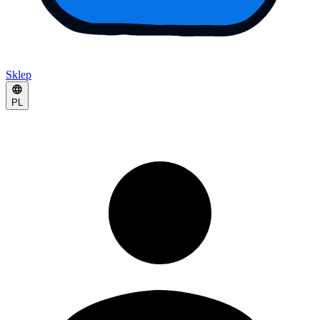
Sklep
PL