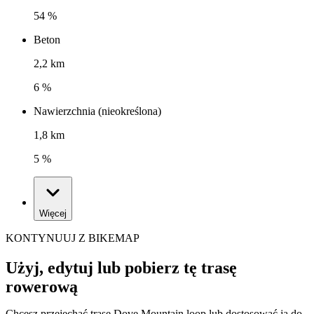
54 %
Beton
2,2 km
6 %
Nawierzchnia (nieokreślona)
1,8 km
5 %
Więcej
KONTYNUUJ Z BIKEMAP
Użyj, edytuj lub pobierz tę trasę
rowerową
Chcesz przejechać trasę Dove Mountain loop lub dostosować ją do