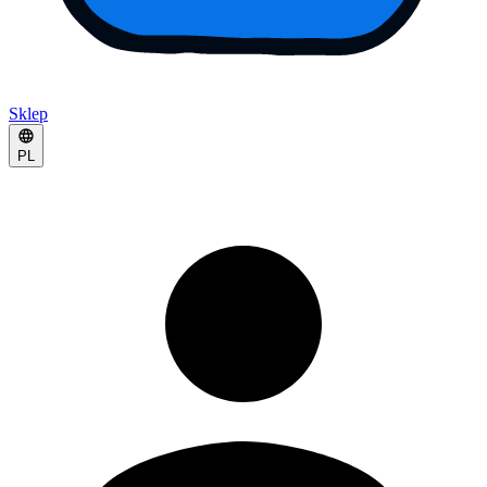
Sklep
PL