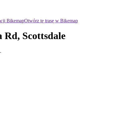
acji Bikemap
Otwórz tę trasę w Bikemap
 Rd, Scottsdale
.