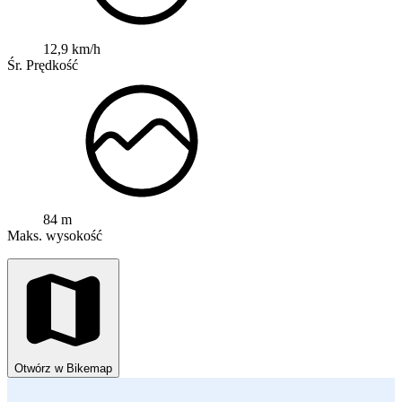
12,9 km/h
Śr. Prędkość
84 m
Maks. wysokość
Otwórz w Bikemap