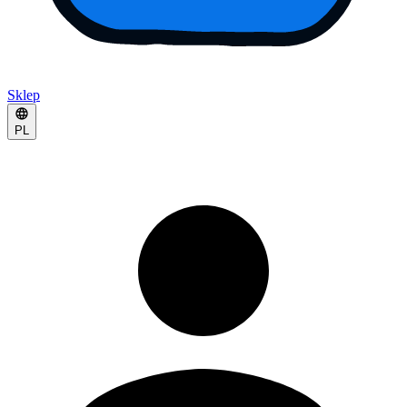
Sklep
PL