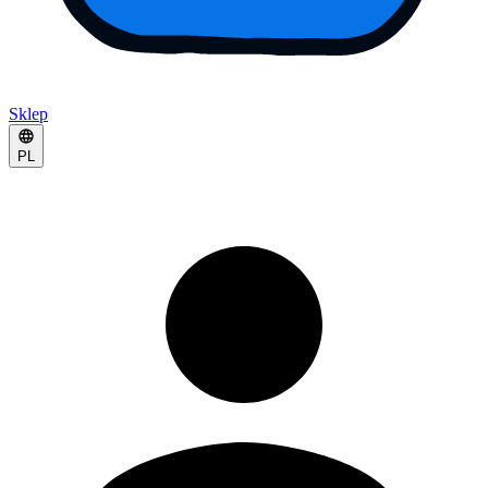
Sklep
PL