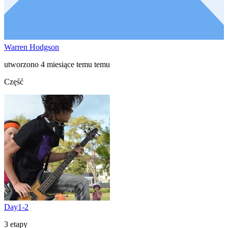
Warren Hodgson
utworzono 4 miesiące temu temu
Część
Day1-2
3 etapy