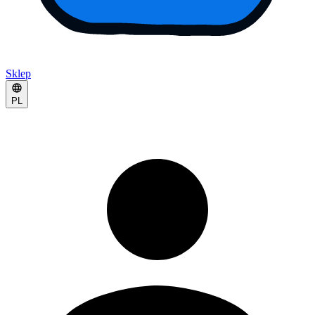
Sklep
PL