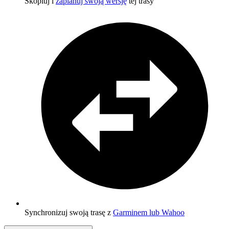
Skopiuj i
zaplanuj swoją wersję
tej trasy
Synchronizuj swoją trasę z
Garminem lub Wahoo