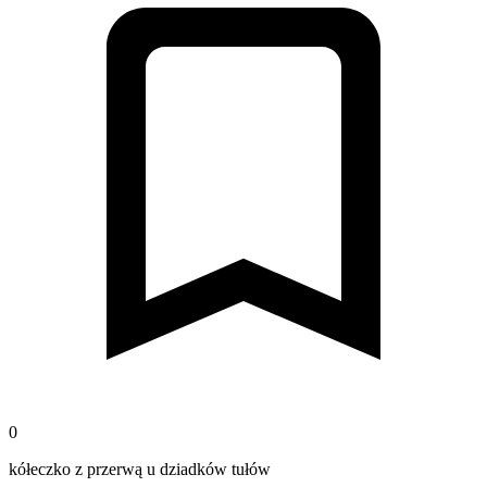
0
kółeczko z przerwą u dziadków tułów