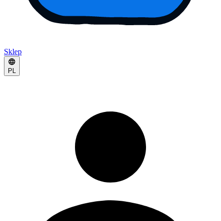
Sklep
PL