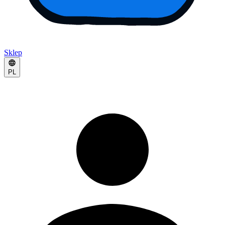
Sklep
PL