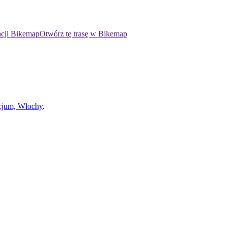
acji Bikemap
Otwórz tę trasę w Bikemap
acjum, Włochy
.